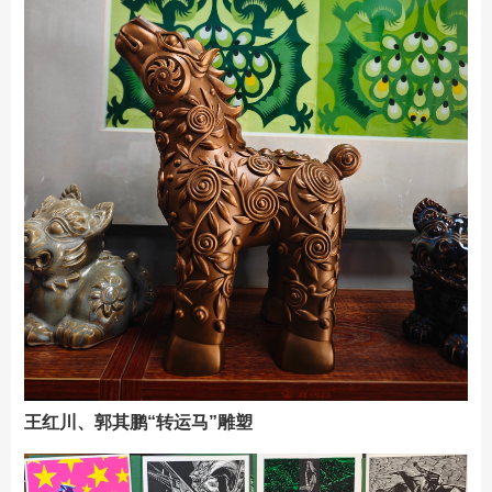
王红川、郭其鹏“转运马”雕塑