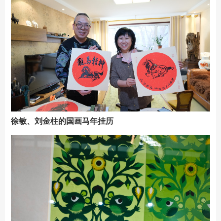
徐敏、刘金柱的国画马年挂历