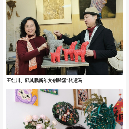
王红川、郭其鹏新年文创雕塑“转运马”