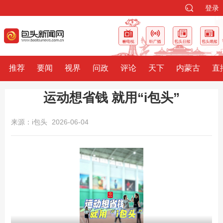
登录
推荐
要闻
视界
问政
评论
天下
内蒙古
直
运动想省钱 就用“i包头”
来源：i包头
2026-06-04