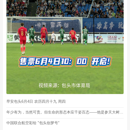
早安包头6月4日 农历四月十九 周四
年少有为，当然可贵。但生命的形态本应千姿百态——他是参天大树，你是芬芳小花，各有各的姿态，各有各的时节。晚安！
中国联合航空彩绘 "包头创梦号"