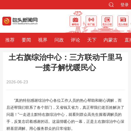
登录
推荐
要闻
视界
问政
评论
天下
内蒙古
直
土右旗综治中心：三方联动千里马
一揽子解忧暖民心
2026-06-23
“真的特别感谢综治中心各位工作人员的热心帮助和耐心调解，而
且还帮我们联系了各个部门，又省钱又省力，真正帮我们老百姓解决了
问题！”一走进土默特右旗综治中心，就看到群众高先生握着调解员的
手，反复念叨着感谢的话。这温情暖心的一幕，正是土右旗综治中心深
耕基层调解、用心服务群众的日常缩影。