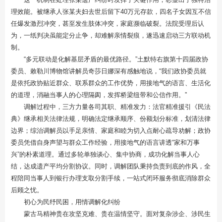
理效能。被继承人张某夫妇去世后留下40万元存款，四名子女因互不信
任爆发激烈冲突，甚至发生肢体冲突，家庭濒临破裂。法院受理后认
为，一纸判决虽能定分止争，却难解亲情裂痕，遂迅速启动三方联动机
制。
“多元联动是化解基层矛盾的最优路径。”土默特右旗第十四届政协
委员、敕勒川博物馆讲解员奇莎日娜深有感触地说，“我们政协委员就
是依托政协贴近群众、联系群众的工作优势，用接地气的语言、生活化
的道理，消融当事人的心理隔阂，发挥桥梁纽带和公信作用。”
调解过程中，三方力量各司其职、精准发力：法官精准援引《民法
典》继承相关法律法规，明确法定继承顺序、份额划分标准，划清法律
边界；综治调解员以手足亲情、家庭和睦为切入点耐心疏导劝解；政协
委员凭借自身声望与群众工作经验，用接地气的语言讲透“家和万事
兴”的朴素道理。通过多轮单独谈心、集中协商，成功化解当事人心
结，达成遗产平均分割协议。同时，调解团队秉持负责到底的作风，全
程陪同当事人到银行办理支取分割手续，一站式闭环服务彻底消除群众
后顾之忧。
初心为民纾民困，用情调解化纠纷
蒙古马精神贵在攻坚克难、贵在温情坚守。面对复杂涉企、涉民生