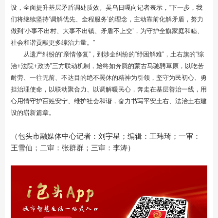
设，全面提升基层矛盾调处质效。吴乌日嘎向记者表示，“下一步，我
们将继续坚持‘调解优先、全程服务’的理念，主动靠前化解矛盾，努力
做到‘小事不出村、大事不出镇、矛盾不上交’，为守护全旗家庭和睦、
社会和谐贡献更多综治力量。”
从遗产纠纷的“亲情修复”，到涉企纠纷的“纾困解难”，土右旗的“综
治+法院+政协”三方联动机制，始终如奔腾的蒙古马驰骋草原，以吃苦
耐劳、一往无前、不达目的绝不罢休的精神为引领，坚守为民初心、勇
担治理使命，以联动聚合力、以调解暖民心，奔走在基层善治一线，用
心用情守护百姓安宁、维护社会和谐，奋力书写平安土右、法治土右建
设的崭新篇章。
（包头市融媒体中心记者：刘宇星；编辑：王玮琦；一审：
王雪仙；二审：张群群；三审：李涛）