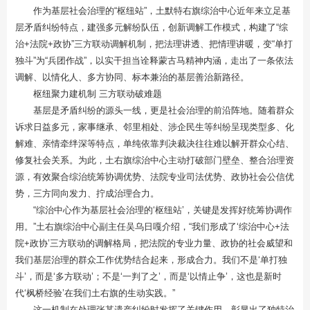
作为基层社会治理的“枢纽站”，土默特右旗综治中心近年来立足基
层矛盾纠纷特点，建强多元解纷队伍，创新调解工作模式，构建了“综
治+法院+政协”三方联动调解机制，把法理讲透、把情理讲暖，变“单打
独斗”为“兵团作战”，以实干担当诠释蒙古马精神内涵，走出了一条依法
调解、以情化人、多方协同、标本兼治的基层善治新路径。
枢纽聚力建机制 三方联动破难题
基层是矛盾纠纷的源头一线，更是社会治理的前沿阵地。随着群众
诉求日益多元，家事继承、邻里相处、涉企民生等纠纷呈现类型多、化
解难、亲情牵绊深等特点，单纯依靠判决裁决往往难以解开群众心结、
修复社会关系。为此，土右旗综治中心主动打破部门壁垒、整合治理资
源，有效聚合综治统筹协调优势、法院专业司法优势、政协社会公信优
势，三方同向发力、拧成治理合力。
“综治中心作为基层社会治理的‘枢纽站’，关键是发挥好统筹协调作
用。”土右旗综治中心副主任吴乌日嘎介绍，“我们形成了‘综治中心+法
院+政协’三方联动的调解格局，把法院的专业力量、政协的社会威望和
我们基层治理的群众工作优势结合起来，形成合力。我们不是‘单打独
斗’，而是‘多方联动’；不是‘一判了之’，而是‘以情止争’，这也是新时
代‘枫桥经验’在我们土右旗的生动实践。”
这一机制在处理张某遗产纠纷时发挥了关键作用，彰显出了独特治