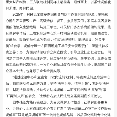
重大财产纠纷，三方联动机制同样主动担当、迎难而上，以柔性调解化
解矛盾、纾解民困。
2025年，村民温某驾驶挖掘机参与防洪作业时深陷泥潭，车辆核
心部件严重损毁，产生高额维修、误工、救援等费用，家庭本就因病致
困的他陷入生活绝境，与施工单位、相关部门多次协商赔偿均无果。接
到调解申请后，土右旗综治中心第一时间启动联动机制，组建由法官、
调解员、政协委员构成的专班，打出“法理释明、情理疏导、利益平
衡”组合拳。调解专班一方面明晰施工单位安全管理责任，厘清法律权
责边界；另一方面共情倾听群众家庭困境，引导企业扛起社会责任，同
时劝导当事人理性合理诉求。经过多轮耐心磋商、居中协调，最终促成
施工单位赔付20万元，一次性化解这场复杂涉企民生纠纷，既保障了群
众基本生活，也兼顾了企业经营实际。
“通过综治中心和立案窗口‘双向流转’机制，将案件流转至综治中心
后，我们联动多元调解力量，坚持‘法理为基、情理为先’，充分明法释
理、划定法律底线，推动各方达成调解，从而实现纠纷从‘案结’到‘事
了’再到‘人和’的转变。”土默特右旗人民法院立案庭副庭长江艳说。
固本强基方能行稳致远。为夯实调解工作根基，让调解服务更专
业、更贴心，土右旗综治中心着力打造了“吉光调解工作室”“萨拉齐阳光
调解室”“双龙老兵调解室”等一批特色调解品牌，以品牌化赋能专业化建