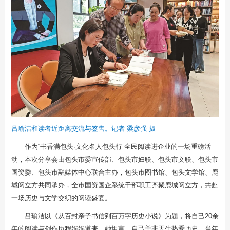
吕瑜洁和读者近距离交流与签售。记者 梁彦强 摄
作为“书香满包头·文化名人包头行”全民阅读进企业的一场重磅活
动，本次分享会由包头市委宣传部、包头市妇联、包头市文联、包头市
国资委、包头市融媒体中心联合主办，包头市图书馆、包头文学馆、鹿
城阅立方共同承办，全市国资国企系统干部职工齐聚鹿城阅立方，共赴
一场历史与文学交织的阅读盛宴。
吕瑜洁以《从百封亲子书信到百万字历史小说》为题，将自己20余
年的阅读与创作历程娓娓道来。她坦言，自己并非天生热爱历史，当年