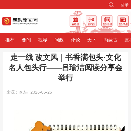
登录
推荐
要闻
视界
问政
评论
天下
内蒙古
直
走一线 改文风｜书香满包头·文化
名人包头行——吕瑜洁阅读分享会
举行
来源：i包头
2026-05-25