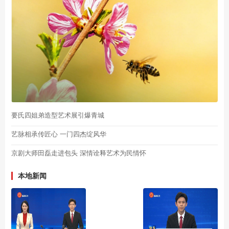
要氏四姐弟造型艺术展引爆青城
艺脉相承传匠心 一门四杰绽风华
京剧大师田磊走进包头 深情诠释艺术为民情怀
本地新闻