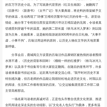
的百万字历史小说。为了写就唐代背景的《红豆生南国》，她翻阅了
《旧唐书》《新唐书》《太平广记》等大量典籍，将史料的骨架赋予文
学的体温，生动再现了“诗佛”王维经历繁华与幻灭的传奇一生。讲至动
情处，她分享了专程前往西安蓝田辋川寻访王维踪迹的见闻，令读者真
切感受到穿越千年的温度。她的第二部长篇《铁马冰河入梦来》则以陆
游为主角，在她看来，这是献给陆游诞辰900周年的生日礼物。“大事不
虚，小事不拘”，吕瑜洁用这样的原则，让历史人物在文学的天地里重
新呼吸。
分享会后，鹿城阅立方设置的吕瑜洁作品展销区被热情的读者围得
水泄不通，《历史的背影和回眸》《榴梿一样的红楼梦》《铁马冰河入
梦来》以及亲子书信集等引得大家驻足翻阅。在随后的签售环节，许多
读者捧着新书排起长队，近距离与作家交流心得。“我平时对历史不算
特别感兴趣，但吕老师的作品能让我很轻松地走进历史文化，对我以后
的阅读、生活和工作都有很深的启发。”公交运输集团党群工作部二级
主管高榕那说。
一场名家与读者的真诚对话，正是包头市整合优质文化资源、推进
全民阅读走深走实的生动缩影。以“文化名人包头行”为载体，更多有温