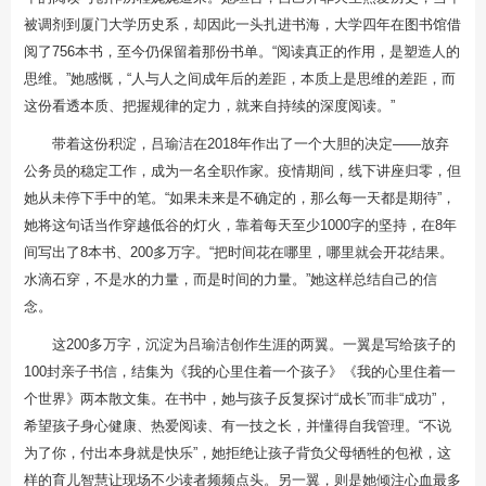
被调剂到厦门大学历史系，却因此一头扎进书海，大学四年在图书馆借
阅了756本书，至今仍保留着那份书单。“阅读真正的作用，是塑造人的
思维。”她感慨，“人与人之间成年后的差距，本质上是思维的差距，而
这份看透本质、把握规律的定力，就来自持续的深度阅读。”
带着这份积淀，吕瑜洁在2018年作出了一个大胆的决定——放弃
公务员的稳定工作，成为一名全职作家。疫情期间，线下讲座归零，但
她从未停下手中的笔。“如果未来是不确定的，那么每一天都是期待”，
她将这句话当作穿越低谷的灯火，靠着每天至少1000字的坚持，在8年
间写出了8本书、200多万字。“把时间花在哪里，哪里就会开花结果。
水滴石穿，不是水的力量，而是时间的力量。”她这样总结自己的信
念。
这200多万字，沉淀为吕瑜洁创作生涯的两翼。一翼是写给孩子的
100封亲子书信，结集为《我的心里住着一个孩子》《我的心里住着一
个世界》两本散文集。在书中，她与孩子反复探讨“成长”而非“成功”，
希望孩子身心健康、热爱阅读、有一技之长，并懂得自我管理。“不说
为了你，付出本身就是快乐”，她拒绝让孩子背负父母牺牲的包袱，这
样的育儿智慧让现场不少读者频频点头。另一翼，则是她倾注心血最多