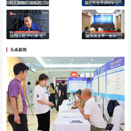
包头新闻2026-5-25
陈之常督导调研矿山安全生产和生态修复工作
“大国工匠”卢仁峰 坚守匠心的“独手焊侠”
“最美黄金季・畅游内蒙古”包头市促消费新闻发布会召开
头条新闻