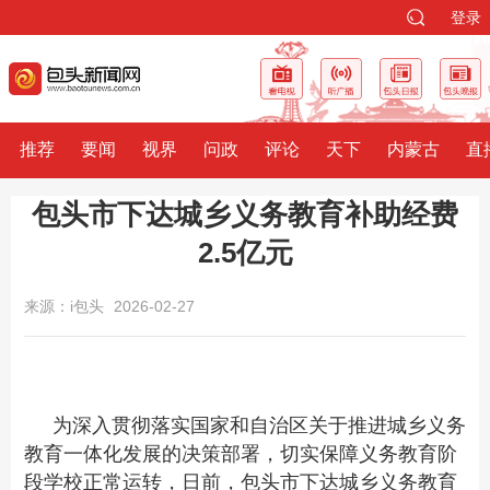
登录
推荐
要闻
视界
问政
评论
天下
内蒙古
直
包头市下达城乡义务教育补助经费
2.5亿元
来源：i包头
2026-02-27
为深入贯彻落实国家和自治区关于推进城乡义务
教育一体化发展的决策部署，切实保障义务教育阶
段学校正常运转，日前，包头市下达城乡义务教育