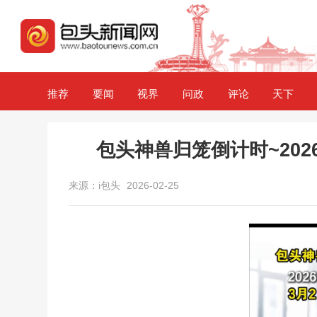
推荐
要闻
视界
问政
评论
天下
包头神兽归笼倒计时~20
来源：i包头
2026-02-25