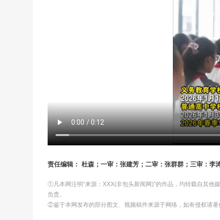
责任编辑： 杜森；一审：张建芳；二审：张群群；三审：李
①凡本网注明“来源：XXX(非包头新闻网)”的作品，均转载自其
负责。
②鉴于本网发布的部分图文、视频稿件来源于网络，如有侵权请著