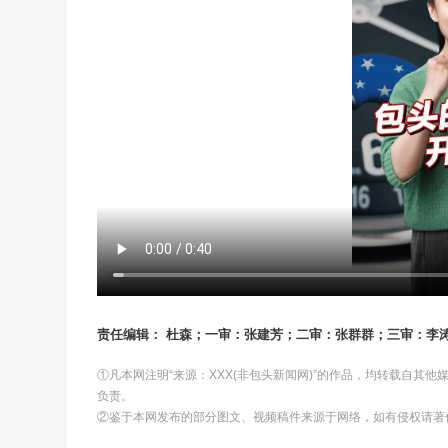
责任编辑： 杜森；一审：张建芳；二审：张群群；三审：李
①凡本网注明“来源：XXX(非包头新闻网)”的作品，均转载自其
负责。
②鉴于本网发布的部分图文、视频稿件来源于网络，如有侵权请著