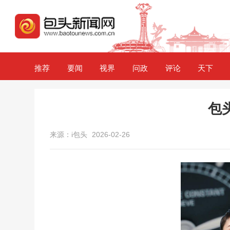
推荐
要闻
视界
问政
评论
天下
包
来源：i包头
2026-02-26