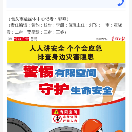
（包头市融媒体中心记者：
郭燕
）
（责任编辑：黄韵；校对：李麒；值班主任：刘飞；一审：霍晓
霞；二审：贾星慧；三审：王睿）