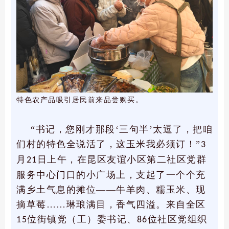
特色农产品吸引居民前来品尝购买。
“书记，您刚才那段‘三句半’太逗了，把咱
们村的特色全说活了，这玉米我必须订！”
3
月
日上午，在昆区友谊小区第二社区党群
21
服务中心门口的小广场上，支起了一个个充
满乡土气息的摊位——牛羊肉、糯玉米、现
摘草莓……琳琅满目，香气四溢。来自全区
位街镇党（工）委书记、
位社区党组织
15
86