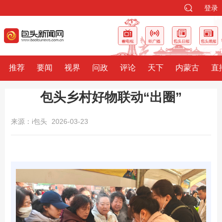
登录
推荐
要闻
视界
问政
评论
天下
内蒙古
直
包头乡村好物联动“出圈”
来源：i包头
2026-03-23