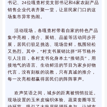
书记、
位嘎查村党支部书记和
家农副产品
24
6
销售企业代表齐聚一堂，让居民家门口的这
场集市异常热闹。
活动现场，各嘎查村带着自家的特色产品
集中亮相，推介、展销、品鉴等活动同步开
展，居民们驻足挑选、现场尝鲜，氛围轻松
又热烈。其中，“村支书展销比拼”环节格外
引人注目，各村支书化身本土“推销员”，用
接地气的语言、生动鲜活的节目为家乡好物
代言，没有刻板的说教，只有真诚的推介，
每一次亮相都赢得居民们的阵阵掌声。
欢声笑语之间，城乡的距离被悄悄拉近。
现场设置的玉米皮编织体验、蔬菜套圈等互
动环节，吸引了大批居民踊跃参与，让城市