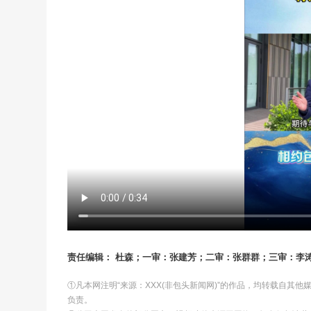
责任编辑： 杜森；一审：张建芳；二审：张群群；三审：李
①凡本网注明“来源：XXX(非包头新闻网)”的作品，均转载自其
负责。