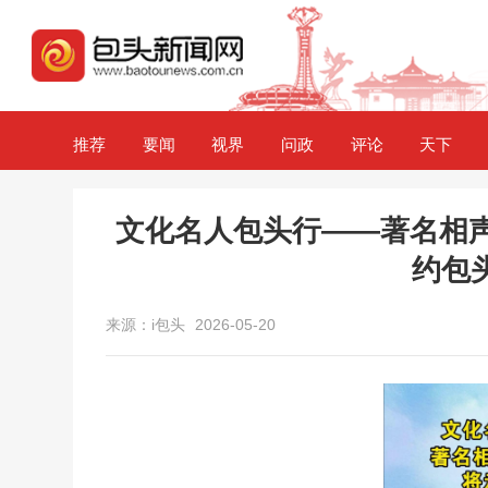
推荐
要闻
视界
问政
评论
天下
文化名人包头行——著名相声
约包
来源：i包头
2026-05-20