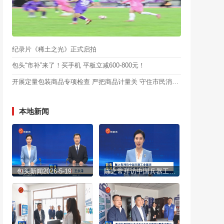
纪录片《稀土之光》正式启拍
包头“市补”来了！买手机 平板立减600-800元！
开展定量包装商品专项检查 严把商品计量关 守住市民消费钱袋子
本地新闻
包头新闻2026-5-19
陈之常拜访中国兵器工业集团 到怀柔国家实验室学习考察