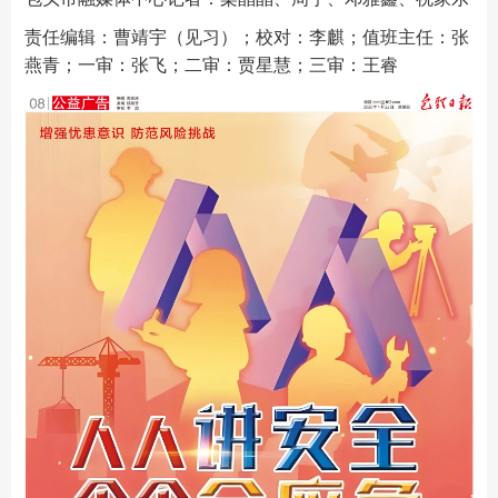
责任编辑：曹靖宇（见习）；校对：李麒；值班主任：张
燕青；一审：张飞；二审：贾星慧；三审：王睿