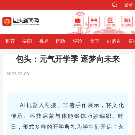
登录
推荐
要闻
视界
问政
评论
天下
内蒙古
直
包头：元气开学季 逐梦向未来
2026-03-03
AI机器人迎接、非遗手作展示，将文化
传承、科技启蒙与体能锻炼巧妙编织。昨
日，形式多样的开学典礼为学生们开启了充