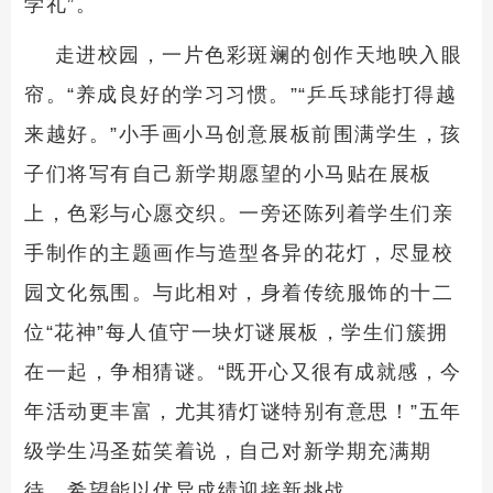
学礼”。
走进校园，一片色彩斑斓的创作天地映入眼
帘。“养成良好的学习习惯。”“乒乓球能打得越
来越好。”小手画小马创意展板前围满学生，孩
子们将写有自己新学期愿望的小马贴在展板
上，色彩与心愿交织。一旁还陈列着学生们亲
手制作的主题画作与造型各异的花灯，尽显校
园文化氛围。与此相对，身着传统服饰的十二
位“花神”每人值守一块灯谜展板，学生们簇拥
在一起，争相猜谜。“既开心又很有成就感，今
年活动更丰富，尤其猜灯谜特别有意思！”五年
级学生冯圣茹笑着说，自己对新学期充满期
待，希望能以优异成绩迎接新挑战。