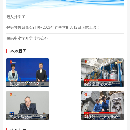
包头开学了
包头神兽归笼倒计时~2026年春季学期3月2日正式上课！
包头中小学开学时间公布
本地新闻
包头新闻2026-3-2
实验室里“春来早”：给“高端装备”穿上“新材料铠甲”
市人大常委会召开第144次主任会议
刘彦冰：机床旁听心声 为高技能人才谋实利